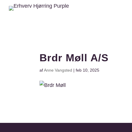
Brdr Møll A/S
af
Anne Vangsted
|
feb 10, 2025