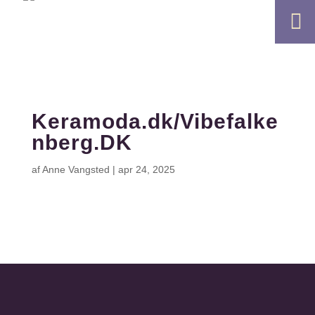

Keramoda.dk/Vibefalke
nberg.DK
af
Anne Vangsted
|
apr 24, 2025