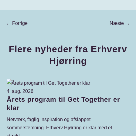
←
Forrige
Næste
→
Flere nyheder fra Erhverv
Hjørring
4. aug. 2026
4. 
Årets program til Get Together er
N
klar
Vi
Erh
Netværk, faglig inspiration og afslappet
LÆ
sommerstemning. Erhverv Hjørring er klar med et
stærkt...