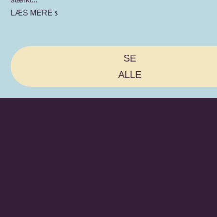
LÆS MERE
$
SE
ALLE