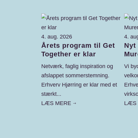
4. aug. 2026
4. au
Årets program til Get
Nyt
Together er klar
Mur
Netværk, faglig inspiration og
Vi by
afslappet sommerstemning.
velk
Erhverv Hjørring er klar med et
Erhve
stærkt...
virks
LÆS MERE
LÆS
$