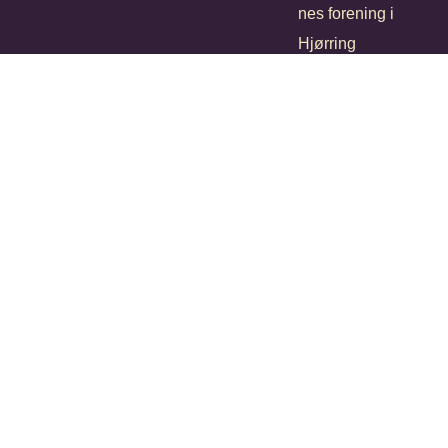
nes forening i
Hjørring
kommune.
Formål er at
være et
værdiskabend
e netværk.
Følg
Følg