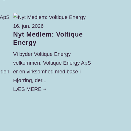
16. jun. 2026
Nyt Medlem: Voltique
16. jun. 2026
Energy
Nyt Medlem
Translate
Vi byder Voltique Energy
velkommen. Voltique Energy ApS
Vi byder Egeskov
eden
er en virksomhed med base i
velkommen som 
Hjørring, der...
Erhverv Hjørring
LÆS MERE
Translate er...
$
LÆS MERE
$