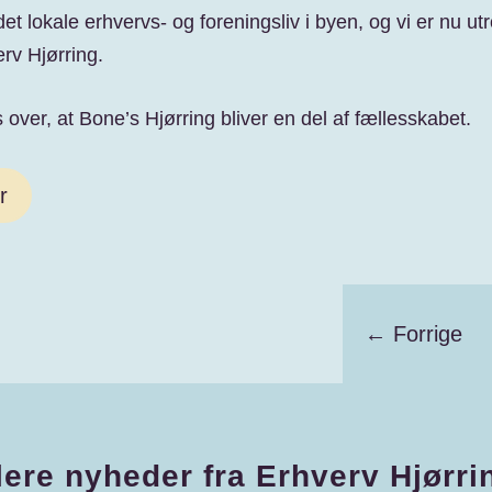
t lokale erhvervs- og foreningsliv i byen, og vi er nu utro
rv Hjørring.
 over, at Bone’s Hjørring bliver en del af fællesskabet.
r
←
Forrige
lere nyheder fra Erhverv Hjørri