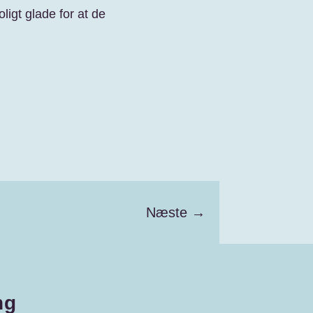
ligt glade for at de
Næste
→
ng