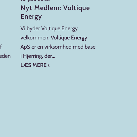
Nyt Medlem: Voltique
16. jun. 2026
Energy
Nyt Medle
Translate
Vi byder Voltique Energy
velkommen. Voltique Energy
Vi byder Eges
f
ApS er en virksomhed med base
velkommen s
heden
i Hjørring, der...
Erhverv Hjørr
LÆS MERE
Translate er...
$
LÆS MERE
$