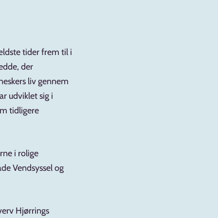
ste tider frem til i
redde, der
nneskers liv gennem
 udviklet sig i
m tidligere
ne i rolige
både Vendsyssel og
verv Hjørrings