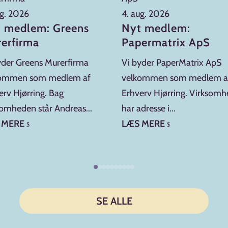
ug. 2026
4. aug. 2026
 medlem: Greens
Nyt medlem:
erfirma
Papermatrix ApS
yder Greens Murerfirma
Vi byder PaperMatrix ApS
kommen som medlem af
velkommen som medlem a
erv Hjørring. Bag
Erhverv Hjørring. Virksom
somheden står Andreas...
har adresse i...
 MERE
LÆS MERE
$
$
SE ALLE