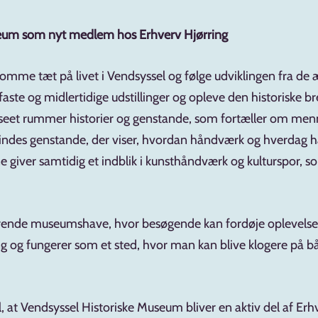
seum som nyt medlem hos Erhverv Hjørring
me tæt på livet i Vendsyssel og følge udviklingen fra de æld
ste og midlertidige udstillinger og opleve den historiske b
Museet rummer historier og genstande, som fortæller om me
indes genstande, der viser, hvordan håndværk og hverdag har
 giver samtidig et indblik i kunsthåndværk og kulturspor, so
hørende museumshave, hvor besøgende kan fordøje oplevelser
ring og fungerer som et sted, hvor man kan blive klogere på 
l, at Vendsyssel Historiske Museum bliver en aktiv del af Erh