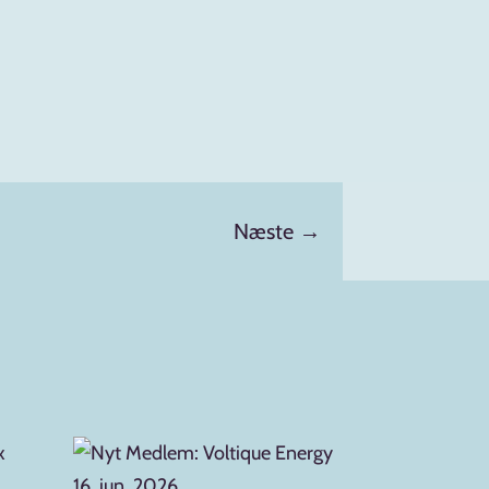
Næste
→
16. jun. 2026