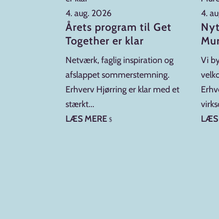
 HTEK ApS
4. aug. 2026
4. a
Årets program til Get
Nyt
k ApS – nyt
Together er klar
Mur
 Hjørring Vi
Netværk, faglig inspiration og
Vi b
rteligt
afslappet sommerstemning.
vel
Erhverv Hjørring er klar med et
Erhv
stærkt...
virk
LÆS MERE
LÆS
$